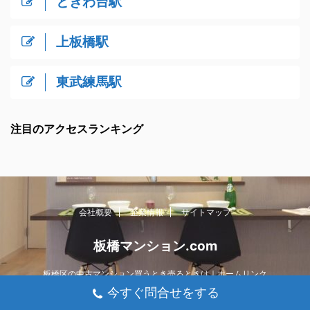
ときわ台駅
上板橋駅
東武練馬駅
注目のアクセスランキング
会社概要
企業情報
サイトマップ
板橋マンション.com
板橋区の中古マンション買うとき売るときは｜ホームリンク
今すぐ問合せをする
03-5922-3310