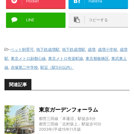
Pocket
Hatena
LINE
コピーする
-
ペット飼育可
,
地下鉄成増駅
,
地下鉄成増駅
,
成増
,
成増小学校
,
成増
駅
,
東京メトロ副都心線
,
東京メトロ有楽町線
,
東京都板橋区
,
東武東上
線
,
赤塚第二中学校
,
駅近（駅5分以内）
関連記事
東京ガーデンフォーラム
都営三田線「本蓮沼」駅徒歩5分
都営三田線「志村坂上」駅徒歩10分
2003年(平成15年)1月築