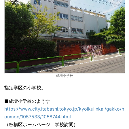
成増小学校
指定学区の小学校。
■成増小学校のようす
https://www.city.itabashi.tokyo.jp/kyoikuiinkai/gakko/h
oumon/1057533/1058744.html
（板橋区ホームページ 学校訪問）