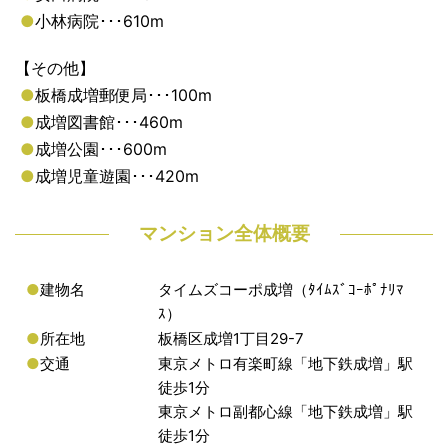
●
小林病院･･･610m
【その他】
●
板橋成増郵便局･･･100m
●
成増図書館･･･460m
●
成増公園･･･600m
●
成増児童遊園･･･420m
マンション全体概要
●
建物名
タイムズコーポ成増（ﾀｲﾑｽﾞｺｰﾎﾟﾅﾘﾏ
ｽ）
●
所在地
板橋区成増1丁目29-7
●
交通
東京メトロ有楽町線「地下鉄成増」駅
徒歩1分
東京メトロ副都心線「地下鉄成増」駅
徒歩1分