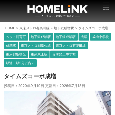
HOME
>
東京メトロ有楽町線
>
地下鉄成増駅
>
タイムズコーポ成増
ペット飼育可
地下鉄成増駅
地下鉄成増駅
成増
成増小学校
成増駅
東京メトロ副都心線
東京メトロ有楽町線
東京都板橋区
東武東上線
赤塚第二中学校
駅近（駅5分以内）
タイムズコーポ成増
投稿日：2020年9月19日 更新日：
2026年7月18日