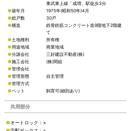
東武東上線「成増」駅徒歩3分
●
築年月
1975年(昭和50年)4月
●
総戸数
30戸
●
構造
鉄骨鉄筋コンクリート造9階地下2階建
て
●
土地権利
所有権
●
用途地域
商業地域
●
分譲会社
三好建設不動産(株)
●
施工会社
(株)間組
●
管理会社
●
管理形態
自主管理
●
管理方式
●
ペット
飼育可(細則あり)
共用部分
●
オートロック：×
●
宅配ボックス：×