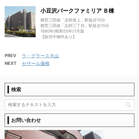
小豆沢パークファミリア Ｂ棟
都営三田線「志村坂上」駅徒歩10分
都営三田線「志村三丁目」駅徒歩15分
1980年(昭和55年)7月築
【販売中物件あり】
PREV
ラ・グラース大山
NEXT
セザール蓮根
検索
お問い合わせ