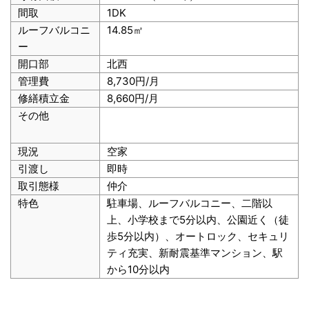
間取
1DK
ルーフバルコニ
14.85㎡
ー
開口部
北西
管理費
8,730円/月
修繕積立金
8,660円/月
その他
現況
空家
引渡し
即時
取引態様
仲介
特色
駐車場、ルーフバルコニー、二階以
上、小学校まで5分以内、公園近く（徒
歩5分以内）、オートロック、セキュリ
ティ充実、新耐震基準マンション、駅
から10分以内