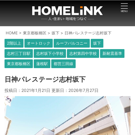
HOME
>
東京都板橋区
>
坂下
>
日神パレステージ志村坂下
2階以上
オートロック
ルーフバルコニー
坂下
志村三丁目駅
志村坂下小学校
志村第四中学校
新耐震基準
東京都板橋区
蓮根駅
都営三田線
日神パレステージ志村坂下
投稿日：2021年1月21日 更新日：
2026年7月27日