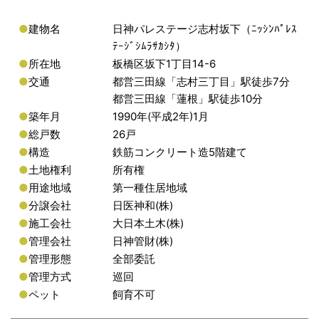
●
建物名
日神パレステージ志村坂下（ﾆｯｼﾝﾊﾟﾚｽ
ﾃｰｼﾞｼﾑﾗｻｶｼﾀ）
●
所在地
板橋区坂下1丁目14-6
●
交通
都営三田線「志村三丁目」駅徒歩7分
都営三田線「蓮根」駅徒歩10分
●
築年月
1990年(平成2年)1月
●
総戸数
26戸
●
構造
鉄筋コンクリート造5階建て
●
土地権利
所有権
●
用途地域
第一種住居地域
●
分譲会社
日医神和(株)
●
施工会社
大日本土木(株)
●
管理会社
日神管財(株)
●
管理形態
全部委託
●
管理方式
巡回
●
ペット
飼育不可