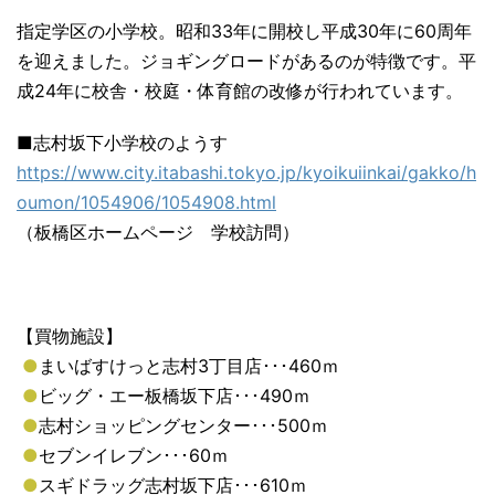
指定学区の小学校。昭和33年に開校し平成30年に60周年
を迎えました。ジョギングロードがあるのが特徴です。平
成24年に校舎・校庭・体育館の改修が行われています。
■志村坂下小学校のようす
https://www.city.itabashi.tokyo.jp/kyoikuiinkai/gakko/h
oumon/1054906/1054908.html
（板橋区ホームページ 学校訪問）
【買物施設】
●
まいばすけっと志村3丁目店･･･460ｍ
●
ビッグ・エー板橋坂下店･･･490ｍ
●
志村ショッピングセンター･･･500ｍ
●
セブンイレブン･･･60ｍ
●
スギドラッグ志村坂下店･･･610ｍ