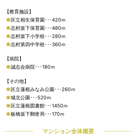
【教育施設】
●
区立相生保育園･･･420ｍ
●
志村坂下保育園･･･480ｍ
●
志村坂下小学校･･･280ｍ
●
志村第四中学校･･･360ｍ
【病院】
●
誠志会病院･･･180ｍ
【その他】
●
区立蓮根みなみ公園･･･260ｍ
●
城北公園･･･520ｍ
●
区立蓮根図書館･･･1450ｍ
●
板橋坂下郵便局･･･170ｍ
マンション全体概要