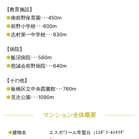
【教育施設】
●
南前野保育園･･･450m
●
前野小学校･･･600m
●
志村第一中学校･･･830m
【病院】
●
飯沼病院･･･560m
●
慈誠会前野病院･･･640m
【その他】
●
板橋区立中央図書館･･･760m
●
見次公園･･･1090m
マンション全体概要
●
建物名
エスポワール常盤台（ｴｽﾎﾟﾜｰﾙﾄｷﾜﾀﾞ