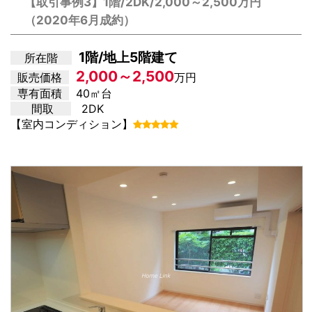
【取引事例3】1階/2DK/2,000～2,500万円
（2020年6月成約）
1階/地上5階建て
所在階
2,000～2,500
販売価格
万円
専有面積
40㎡台
間取
2DK
【室内コンディション】