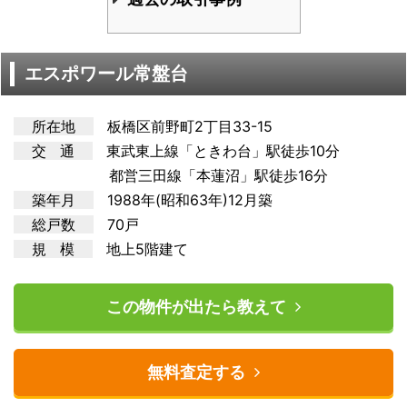
エスポワール常盤台
所在地
板橋区前野町2丁目33-15
交 通
東武東上
線「ときわ台」駅徒歩10分
都営三田線「本蓮沼」駅徒歩16分
築年月
1988年(昭和63年)12月築
総戸数
70戸
規 模
地上5階建て
この物件が出たら教えて
無料査定する