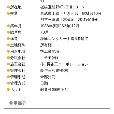
ｲ）
●
所在地
板橋区前野町2丁目33-15
●
交通
東武東上線「ときわ台」駅徒歩10分
都営三田線「本蓮沼」駅徒歩16分
●
築年月
1988年(昭和63年)12月
●
総戸数
70戸
●
構造
鉄筋コンクリート造5階建て
●
土地権利
所有権
●
用途地域
準工業地域
●
分譲会社
ニチモ(株)
●
施工会社
(株)長谷工コーポレーション
●
管理会社
鈴与三和建物(株)
●
管理形態
全部委託
●
管理方式
日勤
●
ペット
飼育可(細則あり)
共用部分