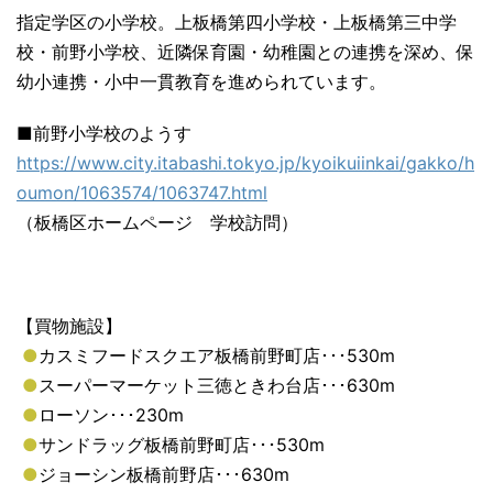
指定学区の小学校。上板橋第四小学校・上板橋第三中学
校・前野小学校、近隣保育園・幼稚園との連携を深め、保
幼小連携・小中一貫教育を進められています。
■前野小学校のようす
https://www.city.itabashi.tokyo.jp/kyoikuiinkai/gakko/h
oumon/1063574/1063747.html
（板橋区ホームページ 学校訪問）
【買物施設】
●
カスミフードスクエア板橋前野町店･･･530m
●
スーパーマーケット三徳ときわ台店･･･630m
●
ローソン･･･230m
●
サンドラッグ板橋前野町店･･･530m
●
ジョーシン板橋前野店･･･630m