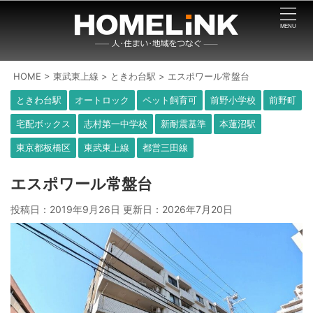
HOME
>
東武東上線
>
ときわ台駅
>
エスポワール常盤台
ときわ台駅
オートロック
ペット飼育可
前野小学校
前野町
宅配ボックス
志村第一中学校
新耐震基準
本蓮沼駅
東京都板橋区
東武東上線
都営三田線
エスポワール常盤台
投稿日：2019年9月26日 更新日：
2026年7月20日