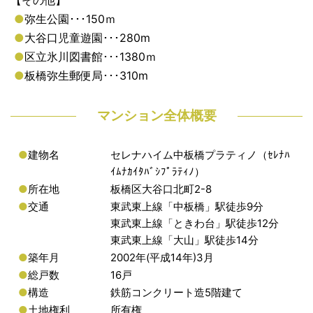
【その他】
●
弥生公園･･･150ｍ
●
大谷口児童遊園･･･280m
●
区立氷川図書館･･･1380ｍ
●
板橋弥生郵便局･･･310m
マンション全体概要
●
建物名
セレナハイム中板橋プラティノ（ｾﾚﾅﾊ
ｲﾑﾅｶｲﾀﾊﾞｼﾌﾟﾗﾃｨﾉ）
●
所在地
板橋区大谷口北町2-8
●
交通
東武東上線「中板橋」駅徒歩9分
東武東上線「ときわ台」駅徒歩12分
東武東上線「大山」駅徒歩14分
●
築年月
2002年(平成14年)3月
●
総戸数
16戸
●
構造
鉄筋コンクリート造5階建て
●
土地権利
所有権