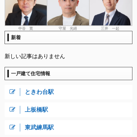
中谷 寛
守屋 光繕
三井 一起
新着
新しい記事はありません
一戸建て住宅情報
ときわ台駅
上板橋駅
東武練馬駅