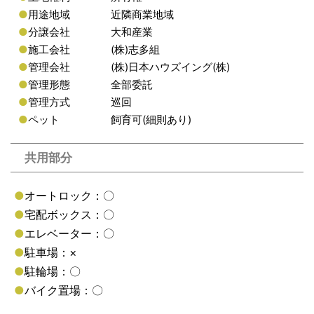
●
用途地域
近隣商業地域
●
分譲会社
大和産業
●
施工会社
(株)志多組
●
管理会社
(株)日本ハウズイング(株)
●
管理形態
全部委託
●
管理方式
巡回
●
ペット
飼育可(細則あり)
共用部分
●
オートロック：〇
●
宅配ボックス：〇
●
エレベーター：〇
●
駐車場：×
●
駐輪場：〇
●
バイク置場：〇