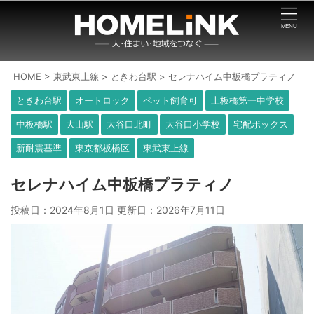
HOME
>
東武東上線
>
ときわ台駅
>
セレナハイム中板橋プラティノ
ときわ台駅
オートロック
ペット飼育可
上板橋第一中学校
中板橋駅
大山駅
大谷口北町
大谷口小学校
宅配ボックス
新耐震基準
東京都板橋区
東武東上線
セレナハイム中板橋プラティノ
投稿日：2024年8月1日 更新日：
2026年7月11日