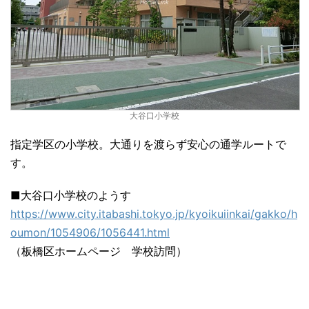
大谷口小学校
指定学区の小学校。大通りを渡らず安心の通学ルートで
す。
■大谷口小学校のようす
https://www.city.itabashi.tokyo.jp/kyoikuiinkai/gakko/h
oumon/1054906/1056441.html
（板橋区ホームページ 学校訪問）