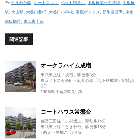
-
ときわ台駅
,
オートロック
,
ペット飼育可
,
上板橋第一中学校
,
中板橋
駅
,
大山駅
,
大谷口北町
,
大谷口小学校
,
宅配ボックス
,
新耐震基準
,
東京
都板橋区
,
東武東上線
関連記事
オークラハイム成増
東武東上線「成増」駅徒歩3分
東京メトロ有楽町・副都心線「地下鉄成増」駅徒歩
5分
1995年(平成7年)3月築
コートハウス常盤台
都営三田線「志村坂上」駅徒歩14分
東武東上線「ときわ台」駅徒歩16分
1995年(平成7年)7月築