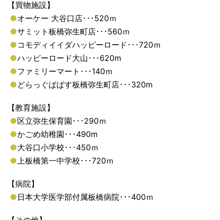
【買物施設】
●
オーケー 大谷口店･･･520ｍ
●
サミット板橋弥生町店･･･560ｍ
●
コモディイイダハッピーロード･･･720ｍ
●
ハッピーロード大山･･･620m
●
ファミリーマート･･･140ｍ
●
どらっぐぱぱす板橋弥生町店･･･320m
【教育施設】
●
区立弥生保育園･･･290ｍ
●
かごめ幼稚園･･･490m
●
大谷口小学校･･･450ｍ
●
上板橋第一中学校･･･720ｍ
【病院】
●
日本大学医学部付属板橋病院･･･400ｍ