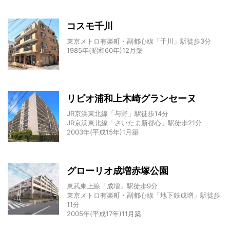
コスモ千川
東京メトロ有楽町・副都心線「千川」駅徒歩3分
1985年(昭和60年)12月築
リビオ浦和上木崎グランセーヌ
JR京浜東北線「与野」駅徒歩14分
JR京浜東北線「さいたま新都心」駅徒歩21分
2003年(平成15年)1月築
グローリオ成増赤塚公園
東武東上線「成増」駅徒歩9分
東京メトロ有楽町・副都心線「地下鉄成増」駅徒歩
11分
2005年(平成17年)11月築