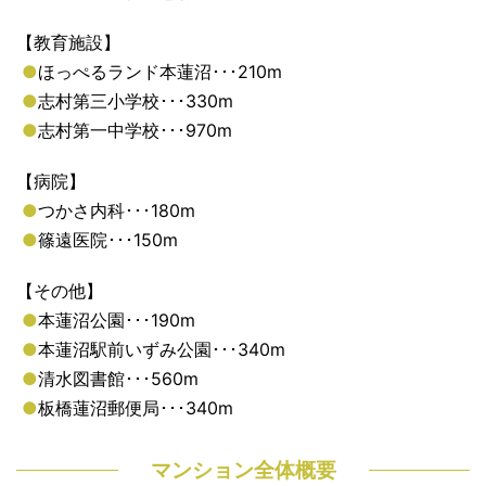
【教育施設】
●
ほっぺるランド本蓮沼･･･210m
●
志村第三小学校･･･330m
●
志村第一中学校･･･970m
【病院】
●
つかさ内科･･･180m
●
篠遠医院･･･150m
【その他】
●
本蓮沼公園･･･190m
●
本蓮沼駅前いずみ公園･･･340m
●
清水図書館･･･560m
●
板橋蓮沼郵便局･･･340m
マンション全体概要