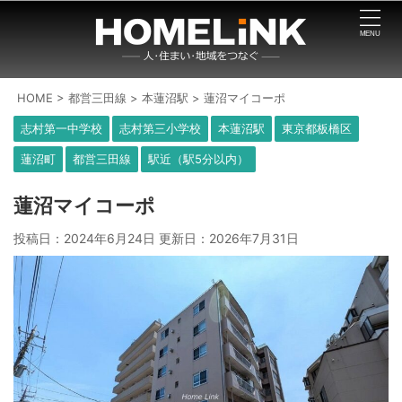
HOME
>
都営三田線
>
本蓮沼駅
>
蓮沼マイコーポ
志村第一中学校
志村第三小学校
本蓮沼駅
東京都板橋区
蓮沼町
都営三田線
駅近（駅5分以内）
蓮沼マイコーポ
投稿日：2024年6月24日 更新日：
2026年7月31日