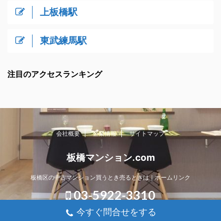
上板橋駅
東武練馬駅
注目のアクセスランキング
会社概要
企業情報
サイトマップ
板橋マンション.com
板橋区の中古マンション買うとき売るときは｜ホームリンク
03-5922-3310
今すぐ問合せをする
Copyright© 板橋マンション.com , 2026 All Rights Reserved.