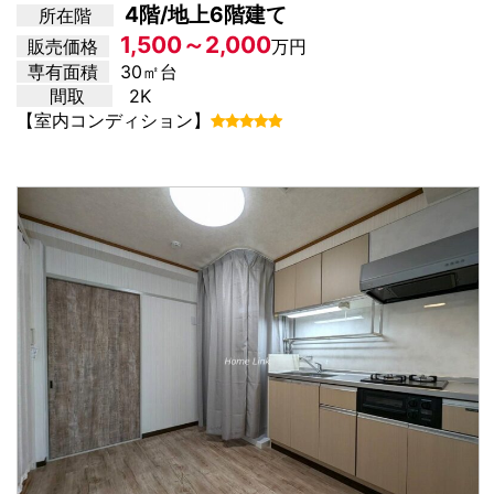
4階/地上6階建て
所在階
1,500～2,000
販売価格
万円
専有面積
30㎡台
間取
2K
【室内コンディション】