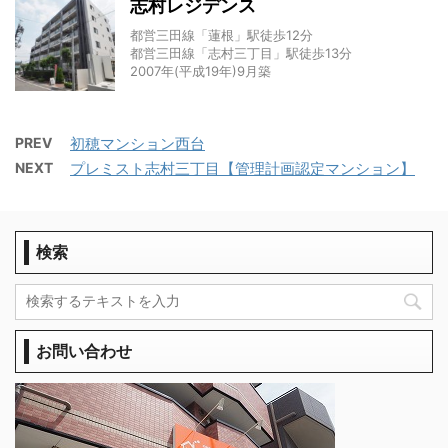
志村レジデンス
都営三田線「蓮根」駅徒歩12分
都営三田線「志村三丁目」駅徒歩13分
2007年(平成19年)9月築
PREV
初穂マンション西台
NEXT
プレミスト志村三丁目【管理計画認定マンション】
検索
お問い合わせ