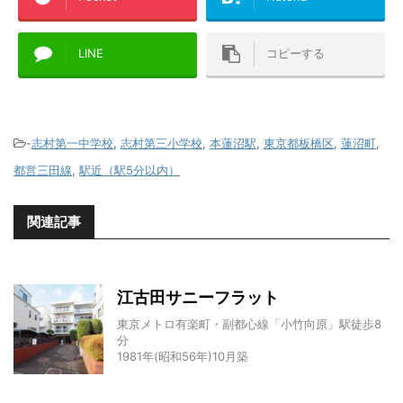
LINE
コピーする
-
志村第一中学校
,
志村第三小学校
,
本蓮沼駅
,
東京都板橋区
,
蓮沼町
,
都営三田線
,
駅近（駅5分以内）
関連記事
江古田サニーフラット
東京メトロ有楽町・副都心線「小竹向原」駅徒歩8
分
1981年(昭和56年)10月築