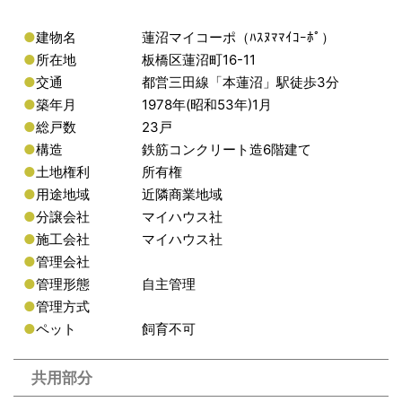
●
建物名
蓮沼マイコーポ（ﾊｽﾇﾏﾏｲｺｰﾎﾟ）
●
所在地
板橋区蓮沼町16-11
●
交通
都営三田線「本蓮沼」駅徒歩3分
●
築年月
1978年(昭和53年)1月
●
総戸数
23戸
●
構造
鉄筋コンクリート造6階建て
●
土地権利
所有権
●
用途地域
近隣商業地域
●
分譲会社
マイハウス社
●
施工会社
マイハウス社
●
管理会社
●
管理形態
自主管理
●
管理方式
●
ペット
飼育不可
共用部分