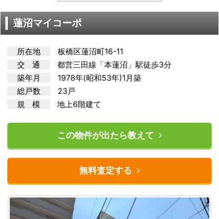
蓮沼マイコーポ
所在地
板橋区蓮沼町16-11
交 通
都営三田
線「本蓮沼」駅徒歩3分
築年月
1978年(昭和53年)1月築
総戸数
23戸
規 模
地上6階建て
この物件が出たら教えて
無料査定する