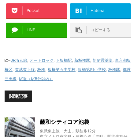
Pocket
Hatena
LINE
コピーする
-
JR埼京線
,
オートロック
,
下板橋駅
,
新板橋駅
,
新耐震基準
,
東京都板
橋区
,
東武東上線
,
板橋
,
板橋第五中学校
,
板橋第四小学校
,
板橋駅
,
都営
三田線
,
駅近（駅5分以内）
関連記事
藤和シティコア池袋
東武東上線「大山」駅徒歩12分
東京メトロ有楽町・副都心線「要町」駅徒歩15分