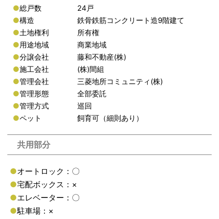
●
総戸数
24戸
●
構造
鉄骨鉄筋コンクリート造9階建て
●
土地権利
所有権
●
用途地域
商業地域
●
分譲会社
藤和不動産(株)
●
施工会社
(株)間組
●
管理会社
三菱地所コミュニティ(株)
●
管理形態
全部委託
●
管理方式
巡回
●
ペット
飼育可（細則あり）
共用部分
●
オートロック：〇
●
宅配ボックス：×
●
エレベーター：〇
●
駐車場：×