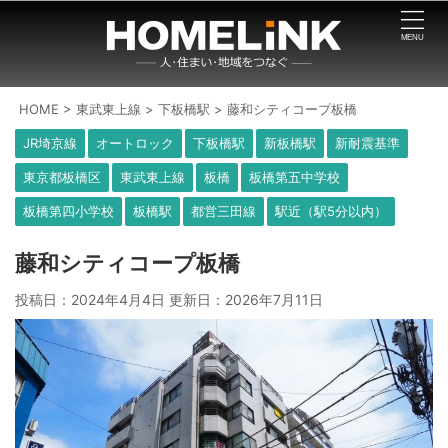
HOME
>
東武東上線
>
下板橋駅
>
藤和シティコープ板橋
JR埼京線
オートロック
下板橋駅
新板橋駅
新耐震基準
東京都板橋区
東武東上線
板橋
板橋第五中学校
板橋第四小学校
板橋駅
都営三田線
駅近（駅5分以内）
藤和シティコープ板橋
投稿日：2024年4月4日 更新日：
2026年7月11日