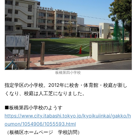
板橋第四小学校
指定学区の小学校。2012年に校舎・体育館・校庭が新し
くなり、校庭は人工芝になりました。
■板橋第四小学校のようす
https://www.city.itabashi.tokyo.jp/kyoikuiinkai/gakko/h
oumon/1054906/1055593.html
（板橋区ホームページ 学校訪問）