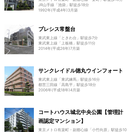
JR山手線「池袋」駅徒歩18分
1992年(平成4年)3月築
プレシス常盤台
東武東上線「ときわ台」駅徒歩7分
東武東上線「上板橋」駅徒歩11分
2014年(平成26年)7月築
サンクレイドル徳丸ウインフォート
東武東上線「東武練馬」駅徒歩16分
都営三田線「高島平」駅徒歩18分
2006年(平成18年)4月築
コートハウス城北中央公園【管理計
画認定マンション】
東京メトロ有楽町・副都心線「小竹向原」駅徒歩10