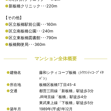
●
新板橋クリニック･･･220m
【その他】
●
区立板橋駅前公園･･･160m
●
区立南板橋公園･･･240m
●
区立東板橋図書館･･･790m
●
板橋郵便局･･･360m
マンション全体概要
●
建物名
藤和シティコープ板橋（ﾄｳﾜｼﾃｨｺｰﾌﾟｲﾀ
ﾊﾞｼ）
●
所在地
板橋区板橋1丁目45-4
●
交通
都営三田線「新板橋」駅徒歩3分
JR埼京線「板橋」駅徒歩4分
東武東上線「下板橋」駅徒歩5分
●
築年月
1989年(平成1年)2月