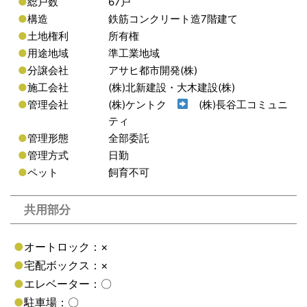
●
総戸数
67戸
●
構造
鉄筋コンクリート造7階建て
●
土地権利
所有権
●
用途地域
準工業地域
●
分譲会社
アサヒ都市開発(株)
●
施工会社
(株)北新建設・大木建設(株)
●
管理会社
(株)ケントク
(株)長谷工コミュニ
ティ
●
管理形態
全部委託
●
管理方式
日勤
●
ペット
飼育不可
共用部分
●
オートロック：×
●
宅配ボックス：×
●
エレベーター：〇
●
駐車場：〇