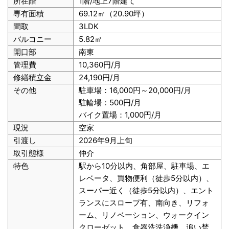
所在階
1階/地上7階建て
専有面積
69.12㎡（20.90坪）
間取
3LDK
バルコニー
5.82㎡
開口部
南東
管理費
10,360円/月
修繕積立金
24,190円/月
その他
駐車場：16,000円～20,000円/月
駐輪場：500円/月
バイク置場：1,000円/月
現況
空家
引渡し
2026年9月上旬
取引態様
仲介
特色
駅から10分以内、角部屋、駐車場、エ
レベータ、買物便利（徒歩5分以内）、
スーパー近く（徒歩5分以内）、エント
ランスにスロープ有、南向き、リフォ
ーム、リノベーション、ウォークイン
クローゼット、食器洗洗浄機、追い焚