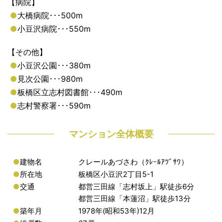
【病院】
●
大橋病院･･･500m
●
小豆沢病院･･･550m
【その他】
●
小豆沢公園･･･380m
●
見次公園･･･980m
●
板橋区立志村図書館･･･490m
●
志村警察署･･･590m
マンション全体概要
●
建物名
クレールあづさわ（ｸﾚｰﾙｱﾂﾞｻﾜ）
●
所在地
板橋区小豆沢2丁目5-1
●
交通
都営三田線「志村坂上」駅徒歩6分
都営三田線「本蓮沼」駅徒歩13分
●
築年月
1978年(昭和53年)12月