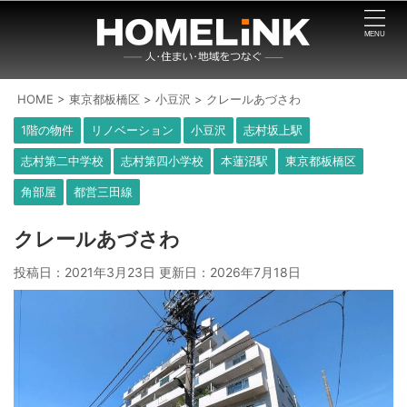
HOME
>
東京都板橋区
>
小豆沢
>
クレールあづさわ
1階の物件
リノベーション
小豆沢
志村坂上駅
志村第二中学校
志村第四小学校
本蓮沼駅
東京都板橋区
角部屋
都営三田線
クレールあづさわ
投稿日：2021年3月23日 更新日：
2026年7月18日