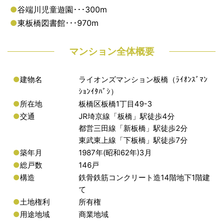
●
谷端川児童遊園･･･300m
●
東板橋図書館･･･970m
マンション全体概要
●
建物名
ライオンズマンション板橋（ﾗｲｵﾝｽﾞﾏﾝ
ｼｮﾝｲﾀﾊﾞｼ）
●
所在地
板橋区板橋1丁目49-3
●
交通
JR埼京線「板橋」駅徒歩4分
都営三田線「新板橋」駅徒歩2分
東武東上線「下板橋」駅徒歩7分
●
築年月
1987年(昭和62年)3月
●
総戸数
146戸
●
構造
鉄骨鉄筋コンクリート造14階地下1階建
て
●
土地権利
所有権
●
用途地域
商業地域