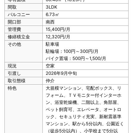
間取
3LDK
バルコニー
6.73㎡
開口部
南西
管理費
15,400円/月
修繕積立金
12,320円/月
その他
駐車場
駐輪場：100円～300円/月
バイク置場：500円～1,500/月
現況
空家
引渡し
2026年9月中旬
取引態様
仲介
特色
大規模マンション、宅配ボックス、リ
フォーム、ＴＶモニター付インターホ
ン、浴室乾燥機、二階以上、角部屋、
ペット飼育可、エレベータ、オートロ
ック、セキュリティ充実、新耐震基準
マンション、駅から5分以内、公園近く
（徒歩5分以内）、小学校まで5分以