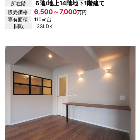
6階/地上14階地下1階建て
所在階
6,500～7,000
販売価格
万円
専有面積
110㎡台
間取
3SLDK