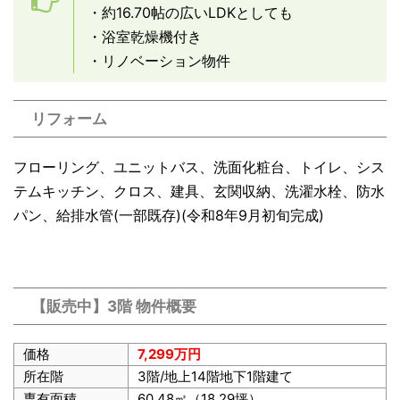
・約16.70帖の広いLDKとしても
・浴室乾燥機付き
・リノベーション物件
リフォーム
フローリング、ユニットバス、洗面化粧台、トイレ、シス
テムキッチン、クロス、建具、玄関収納、洗濯水栓、防水
パン、給排水管(一部既存)(令和8年9月初旬完成)
【販売中】3階 物件概要
価格
7,299万円
所在階
3階/地上14階地下1階建て
専有面積
60.48㎡（18.29坪）