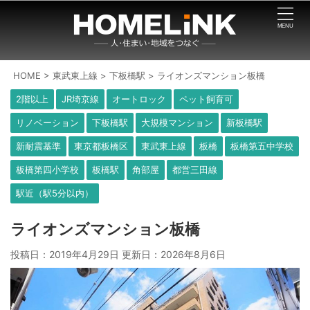
HOME
>
東武東上線
>
下板橋駅
>
ライオンズマンション板橋
2階以上
JR埼京線
オートロック
ペット飼育可
リノベーション
下板橋駅
大規模マンション
新板橋駅
新耐震基準
東京都板橋区
東武東上線
板橋
板橋第五中学校
板橋第四小学校
板橋駅
角部屋
都営三田線
駅近（駅5分以内）
ライオンズマンション板橋
投稿日：2019年4月29日 更新日：
2026年8月6日