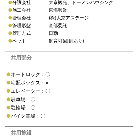
●
分譲会社
大京観光、トーメンハウジング
●
施工会社
東海興業
●
管理会社
(株)大京アステージ
●
管理形態
全部委託
●
管理方式
日勤
●
ペット
飼育可(細則あり)
共用部分
●
オートロック：〇
●
宅配ボックス：×
●
エレベーター：〇
●
駐車場：〇
●
駐輪場：〇
●
バイク置場：〇
共用施設