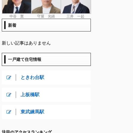
中谷 寛
守屋 光繕
三井 一起
新着
新しい記事はありません
一戸建て住宅情報
ときわ台駅
上板橋駅
東武練馬駅
注目のアクセスランキング