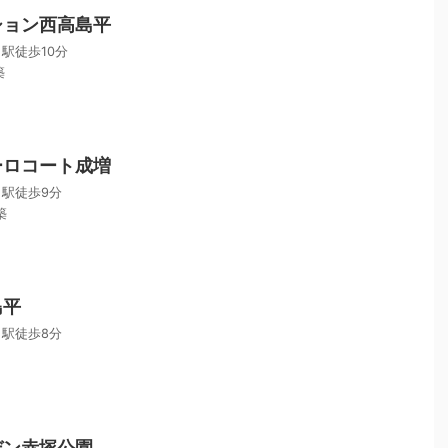
ション西高島平
駅徒歩10分
築
ーロコート成増
駅徒歩9分
築
島平
駅徒歩8分
デン赤塚公園