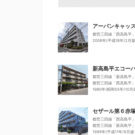
アーバンキャッ
都営三田線「西高島平」
2006年(平成18年)2月
新高島平エコー
都営三田線「新高島平」
都営三田線「西高島平」
1980年(昭和55年)10月
セザール第６赤
都営三田線「西高島平」
都営三田線「新高島平」
1999年(平成11年)9月築