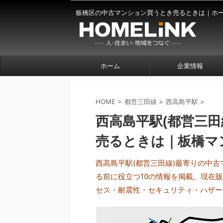
板橋区の中古マンション買うとき売るときは｜ホ
ホーム
企業情報
HOME
>
都営三田線
>
西高島平駅
>
西高島平駅(都営三田
売るときは｜板橋マン
西高島平駅(都営三田線)最寄りの中
る前に役立つ10の情報を掲載。現在
セス・耐震性・セキュリティ・ハザー