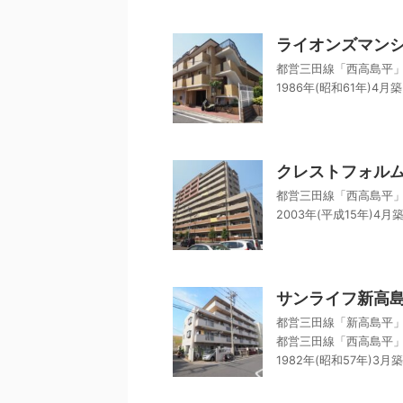
ライオンズマン
都営三田線「西高島平」
1986年(昭和61年)4月築
クレストフォル
都営三田線「西高島平」
2003年(平成15年)4月
サンライフ新高
都営三田線「新高島平」
都営三田線「西高島平」
1982年(昭和57年)3月築