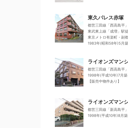
東久パレス赤塚
都営三田線「西高島平」
東武東上線「成増」駅徒
東京メトロ有楽町・副都
1983年(昭和58年)5月
ライオンズマン
都営三田線「西高島平」
1998年(平成10年)7月築
【販売中物件あり】
ライオンズマン
都営三田線「新高島平」
1998年(平成10年)8月築