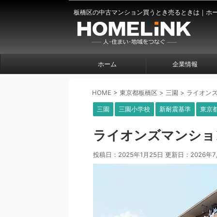
板橋区の中古マンション買うとき売るときは｜ホ
ホーム
企業情報
HOME
>
東京都板橋区
>
三園
>
ライオン
三園
三園小学校
新耐震基準
東京
ライオンズマンショ
投稿日：2025年1月25日 更新日：
2026年7