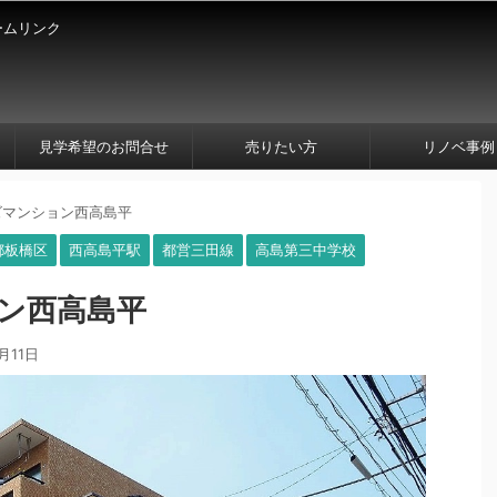
ームリンク
見学希望のお問合せ
売りたい方
リノベ事例
ズマンション西高島平
都板橋区
西高島平駅
都営三田線
高島第三中学校
ン西高島平
月11日