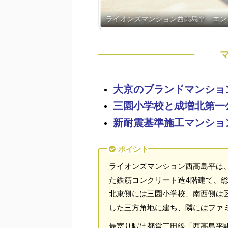
ライオンズマンション西高島平 エン
大京のブランドマンショ
三園小学校と成増北第一
新耐震基準施工マンショ
ポイント
ライオンズマンション西高島平は、1
た鉄筋コンクリート造4階建て、総
北東側には三園小学校、南西側は
した三方角地に建ち、隣にはファ
最寄り駅は都営三田線「西高島平