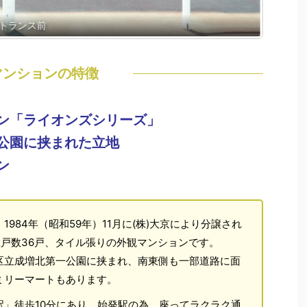
トランス前
ライオ
マンションの特徴
ン「ライオンズシリーズ」
公園に挟まれた立地
ン
984年（昭和59年）11月に(株)大京により分譲され
戸数36戸、タイル張りの外観マンションです。
区立成増北第一公園に挟まれ、南東側も一部道路に面
ミリーマートもあります。
駅」徒歩10分にあり、始発駅の為、座ってラクラク通