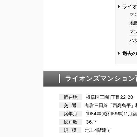
ライ
マ
地
マ
ハ
過去
ライオンズマンション
所在地
板橋区三園1丁目22-20
交 通
都営三田
線「西高島平」
築年月
1984年(昭和59年)11月築
総戸数
36戸
規 模
地上4階建て