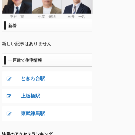
中谷 寛
守屋 光繕
三井 一起
新着
新しい記事はありません
一戸建て住宅情報
ときわ台駅
上板橋駅
東武練馬駅
注目のアクセスランキング