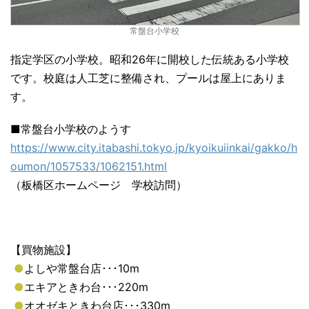
常盤台小学校
指定学区の小学校。昭和26年に開校した伝統ある小学校
です。校庭は人工芝に整備され、プールは屋上にありま
す。
■常盤台小学校のようす
https://www.city.itabashi.tokyo.jp/kyoikuiinkai/gakko/h
oumon/1057533/1062151.html
（板橋区ホームページ 学校訪問）
【買物施設】
●
よしや常盤台店･･･10m
●
エキアときわ台･･･220m
●
オオゼキときわ台店･･･330m