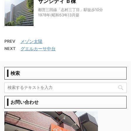
サンシティ Ｂ棟
都営三田線「志村三丁目」駅徒歩10分
1978年(昭和53年)3月築
PREV
メゾン太陽
NEXT
グエルカーサ中台
検索
お問い合わせ