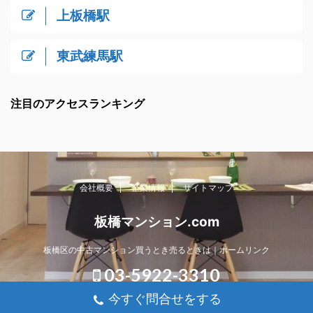
上板橋駅
東武練馬駅
注目のアクセスランキング
会社概要
企業情報
サイトマップ
板橋マンション.com
板橋区の中古マンション買うとき売るときは｜ホームリンク
03-5922-3310
今すぐ問合せをする
Copyright© 板橋マンション.com , 2026 All Rights Reserved.