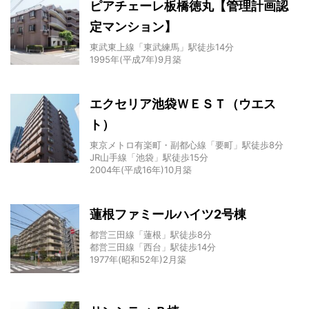
ピアチェーレ板橋徳丸【管理計画認
定マンション】
東武東上線「東武練馬」駅徒歩14分
1995年(平成7年)9月築
エクセリア池袋ＷＥＳＴ（ウエス
ト）
東京メトロ有楽町・副都心線「要町」駅徒歩8分
JR山手線「池袋」駅徒歩15分
2004年(平成16年)10月築
蓮根ファミールハイツ2号棟
都営三田線「蓮根」駅徒歩8分
都営三田線「西台」駅徒歩14分
1977年(昭和52年)2月築