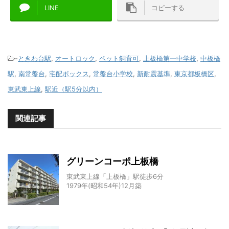
LINE
コピーする
-
ときわ台駅
,
オートロック
,
ペット飼育可
,
上板橋第一中学校
,
中板橋
駅
,
南常盤台
,
宅配ボックス
,
常盤台小学校
,
新耐震基準
,
東京都板橋区
,
東武東上線
,
駅近（駅5分以内）
関連記事
グリーンコーポ上板橋
東武東上線「上板橋」駅徒歩6分
1979年(昭和54年)12月築