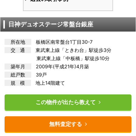
日神デュオステージ常盤台銀座
所在地
板橋区南常盤台1丁目30-7
交 通
東武東上
線「ときわ台」駅徒歩3分
東武東上線「中板橋」駅徒歩10分
築年月
2009年(平成21年)4月築
総戸数
39戸
規 模
地上14階建て
この物件が出たら教えて
無料査定する