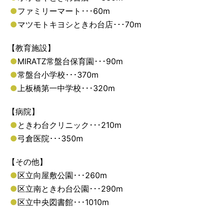
●
ファミリーマート･･･60m
●
マツモトキヨシときわ台店･･･70m
【教育施設】
●
MIRATZ常盤台保育園･･･90m
●
常盤台小学校･･･370m
●
上板橋第一中学校･･･320m
【病院】
●
ときわ台クリニック･･･210m
●
弓倉医院･･･350m
【その他】
●
区立向屋敷公園･･･260m
●
区立南ときわ台公園･･･290m
●
区立中央図書館･･･1010m