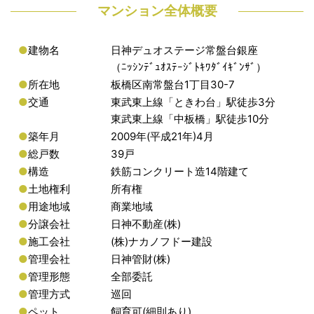
マンション全体概要
●
建物名
日神デュオステージ常盤台銀座
（ﾆｯｼﾝﾃﾞｭｵｽﾃｰｼﾞﾄｷﾜﾀﾞｲｷﾞﾝｻﾞ）
●
所在地
板橋区南常盤台1丁目30-7
●
交通
東武東上線「ときわ台」駅徒歩3分
東武東上線「中板橋」駅徒歩10分
●
築年月
2009年(平成21年)4月
●
総戸数
39戸
●
構造
鉄筋コンクリート造14階建て
●
土地権利
所有権
●
用途地域
商業地域
●
分譲会社
日神不動産(株)
●
施工会社
(株)ナカノフドー建設
●
管理会社
日神管財(株)
●
管理形態
全部委託
●
管理方式
巡回
●
ペット
飼育可(細則あり)