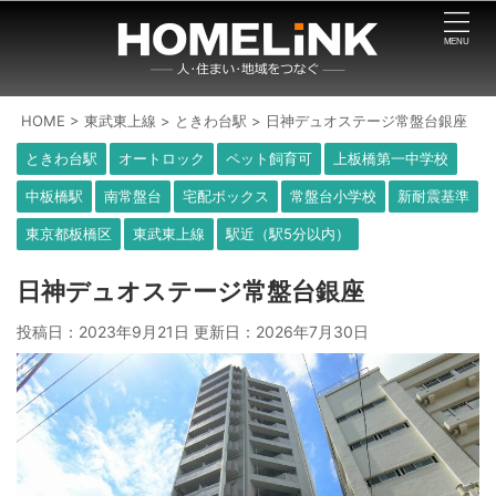
HOME
>
東武東上線
>
ときわ台駅
>
日神デュオステージ常盤台銀座
ときわ台駅
オートロック
ペット飼育可
上板橋第一中学校
中板橋駅
南常盤台
宅配ボックス
常盤台小学校
新耐震基準
東京都板橋区
東武東上線
駅近（駅5分以内）
日神デュオステージ常盤台銀座
投稿日：2023年9月21日 更新日：
2026年7月30日