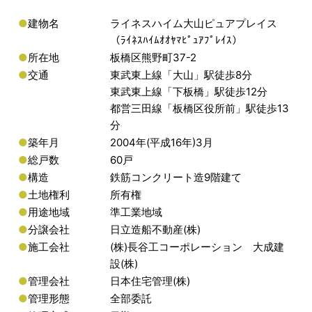
●
建物名
ライネスハイム大山ピュアプレイス
（ﾗｲﾈｽﾊｲﾑｵｵﾔﾏﾋﾟｭｱﾌﾟﾚｲｽ）
●
所在地
板橋区熊野町37-2
●
交通
東武東上線「大山」駅徒歩8分
東武東上線「下板橋」駅徒歩12分
都営三田線「板橋区役所前」駅徒歩13
分
●
築年月
2004年(平成16年)3月
●
総戸数
60戸
●
構造
鉄筋コンクリート造9階建て
●
土地権利
所有権
●
用途地域
準工業地域
●
分譲会社
日立造船不動産(株)
●
施工会社
(株)長谷工コーポレーション 大成建
設(株)
●
管理会社
日本住宅管理(株)
●
管理形態
全部委託