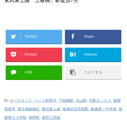
東武東上線「上板橋」駅徒歩7分
Twitter
Share
Pocket
Hatena
LINE
コピーする
-
オートロック
,
ペット飼育可
,
下板橋駅
,
大山駅
,
宅配ボックス
,
新耐
震基準
,
東京都板橋区
,
東武東上線
,
板橋区役所前駅
,
板橋第一中学校
,
板
橋第七小学校
,
熊野町
,
都営三田線