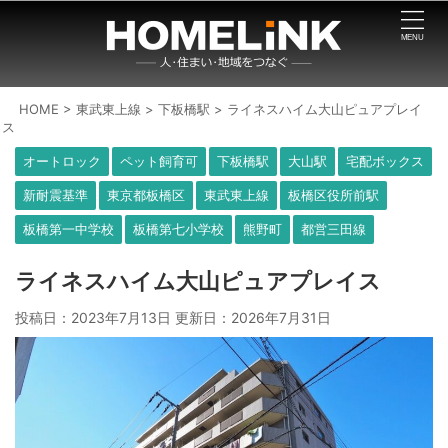
HOME
>
東武東上線
>
下板橋駅
>
ライネスハイム大山ピュアプレイ
ス
オートロック
ペット飼育可
下板橋駅
大山駅
宅配ボックス
新耐震基準
東京都板橋区
東武東上線
板橋区役所前駅
板橋第一中学校
板橋第七小学校
熊野町
都営三田線
ライネスハイム大山ピュアプレイス
投稿日：2023年7月13日 更新日：
2026年7月31日