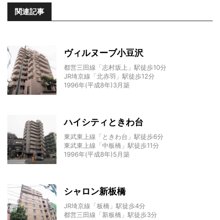
関連記事
ヴィルヌーブ小豆沢
都営三田線「志村坂上」駅徒歩10分
JR埼京線「北赤羽」駅徒歩12分
1996年(平成8年)3月築
ハイシティときわ台
東武東上線「ときわ台」駅徒歩6分
東武東上線「中板橋」駅徒歩11分
1996年(平成8年)5月築
シャロン新板橋
JR埼京線「板橋」駅徒歩4分
都営三田線「新板橋」駅徒歩3分