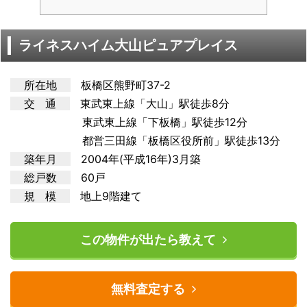
ライネスハイム大山ピュアプレイス
所在地
板橋区熊野町37-2
交 通
東武東上
線「大山」駅徒歩8分
東武東上線「下板橋」駅徒歩12分
都営三田線「板橋区役所前」駅徒歩13分
築年月
2004年(平成16年)3月築
総戸数
6
0戸
規 模
地上9階建て
この物件が出たら教えて
無料査定する