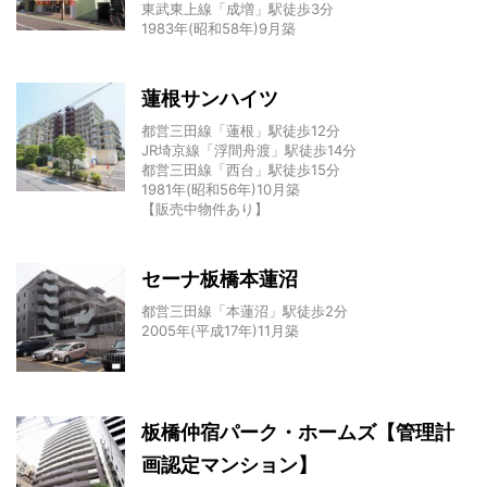
東武東上線「成増」駅徒歩3分
1983年(昭和58年)9月築
蓮根サンハイツ
都営三田線「蓮根」駅徒歩12分
JR埼京線「浮間舟渡」駅徒歩14分
都営三田線「西台」駅徒歩15分
1981年(昭和56年)10月築
【販売中物件あり】
セーナ板橋本蓮沼
都営三田線「本蓮沼」駅徒歩2分
2005年(平成17年)11月築
板橋仲宿パーク・ホームズ【管理計
画認定マンション】