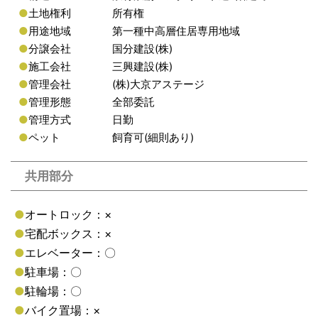
●
土地権利
所有権
●
用途地域
第一種中高層住居専用地域
●
分譲会社
国分建設(株)
●
施工会社
三興建設(株)
●
管理会社
(株)大京アステージ
●
管理形態
全部委託
●
管理方式
日勤
●
ペット
飼育可(細則あり)
共用部分
●
オートロック：×
●
宅配ボックス：×
●
エレベーター：〇
●
駐車場：〇
●
駐輪場：〇
●
バイク置場：×