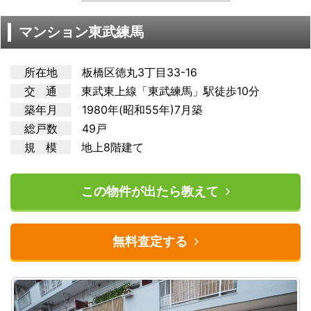
マンション東武練馬
所在地
板橋区徳丸3丁目33-16
交 通
東武東上
線「東武練馬」駅徒歩10分
築年月
1980年(昭和55年)7月築
総戸数
49戸
規 模
地上8階建て
この物件が出たら教えて
無料査定する