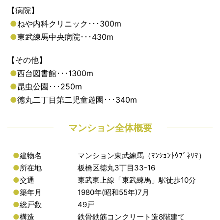
【病院】
●
ねや内科クリニック･･･300m
●
東武練馬中央病院･･･430m
【その他】
●
西台図書館･･･1300m
●
昆虫公園･･･250m
●
徳丸二丁目第二児童遊園･･･340m
マンション全体概要
●
建物名
マンション東武練馬（ﾏﾝｼｮﾝﾄｳﾌﾞﾈﾘﾏ）
●
所在地
板橋区徳丸3丁目33-16
●
交通
東武東上線「東武練馬」駅徒歩10分
●
築年月
1980年(昭和55年)7月
●
総戸数
49戸
●
構造
鉄骨鉄筋コンクリート造8階建て