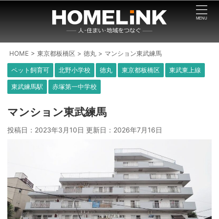
HOME
>
東京都板橋区
>
徳丸
>
マンション東武練馬
ペット飼育可
北野小学校
徳丸
東京都板橋区
東武東上線
東武練馬駅
赤塚第一中学校
マンション東武練馬
投稿日：2023年3月10日 更新日：
2026年7月16日