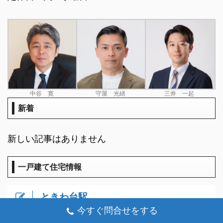
中谷 寛
守屋 光繕
三井 一起
新着
新しい記事はありません
一戸建て住宅情報
ときわ台駅
今すぐ問合せをする