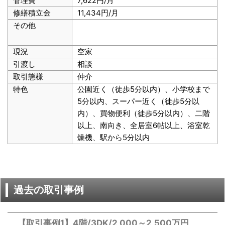
管理費
7,622円/月
修繕積立金
11,434円/月
その他
現況
空家
引渡し
相談
取引態様
仲介
特色
公園近く（徒歩5分以内）、小学校まで
5分以内、スーパー近く（徒歩5分以
内）、買物便利（徒歩5分以内）、二階
以上、南向き、全居室6帖以上、浴室乾
燥機、駅から5分以内
過去の取引事例
【取引事例1】4階/3DK/2,000～2,500万円