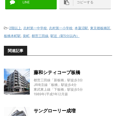
LINE
コピーする
-
2階以上
,
志村第一中学校
,
志村第一小学校
,
本蓮沼駅
,
東京都板橋区
,
板橋本町駅
,
泉町
,
都営三田線
,
駅近（駅5分以内）
関連記事
藤和シティコープ板橋
都営三田線「新板橋」駅徒歩3分
JR埼京線「板橋」駅徒歩4分
東武東上線「下板橋」駅徒歩5分
1989年(平成1年)2月築
サングローリー成増