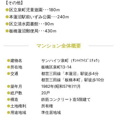
【その他】
●
区立泉町児童遊園･･･180ｍ
●
本蓮沼駅前いずみ公園･･･240ｍ
●
区立清水図書館･･･90ｍ
●
板橋蓮沼郵便局･･･430ｍ
マンション全体概要
●
建物名
サンハイツ泉町（ｻﾝﾊｲﾂｲｽﾞﾐﾁｮｳ）
●
所在地
板橋区泉町13-14
●
交通
都営三田線「本蓮沼」駅徒歩4分
都営三田線「板橋本町」駅徒歩10分
●
築年月
1982年(昭和57年)11月
●
総戸数
20戸
●
構造
鉄筋コンクリート造5階建て
●
土地権利
所有権
●
用途地域
準住居地域