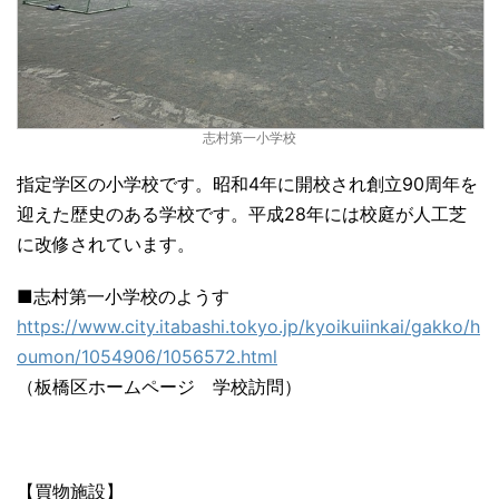
志村第一小学校
指定学区の小学校です。昭和4年に開校され創立90周年を
迎えた歴史のある学校です。平成28年には校庭が人工芝
に改修されています。
■志村第一小学校のようす
https://www.city.itabashi.tokyo.jp/kyoikuiinkai/gakko/h
oumon/1054906/1056572.html
（板橋区ホームページ 学校訪問）
【買物施設】