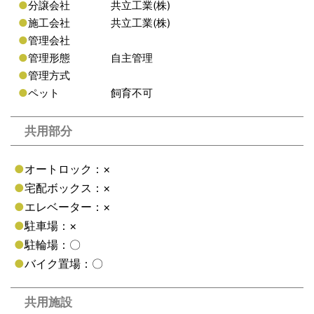
●
分譲会社
共立工業(株)
●
施工会社
共立工業(株)
●
管理会社
●
管理形態
自主管理
●
管理方式
●
ペット
飼育不可
共用部分
●
オートロック：×
●
宅配ボックス：×
●
エレベーター：×
●
駐車場：×
●
駐輪場：〇
●
バイク置場：〇
共用施設