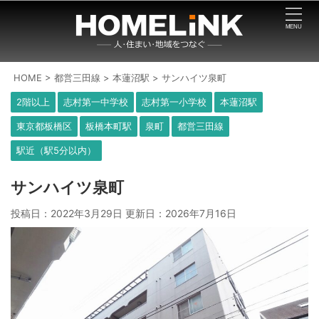
HOME
>
都営三田線
>
本蓮沼駅
>
サンハイツ泉町
2階以上
志村第一中学校
志村第一小学校
本蓮沼駅
東京都板橋区
板橋本町駅
泉町
都営三田線
駅近（駅5分以内）
サンハイツ泉町
投稿日：2022年3月29日 更新日：
2026年7月16日