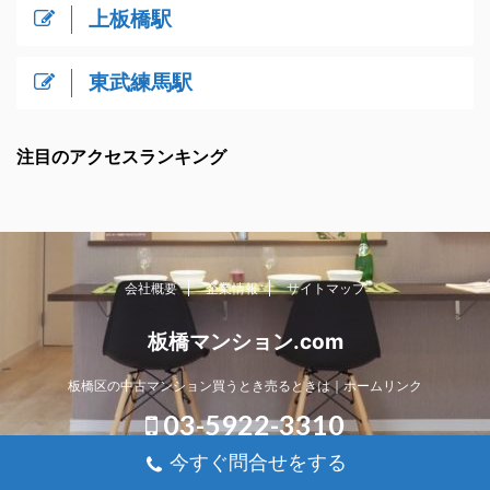
上板橋駅
東武練馬駅
注目のアクセスランキング
会社概要
企業情報
サイトマップ
板橋マンション.com
板橋区の中古マンション買うとき売るときは｜ホームリンク
03-5922-3310
今すぐ問合せをする
Copyright© 板橋マンション.com , 2026 All Rights Reserved.