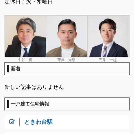
定休日：火・水曜日
中谷 寛
守屋 光繕
三井 一起
新着
新しい記事はありません
一戸建て住宅情報
ときわ台駅