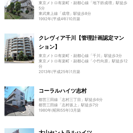
東京メトロ有楽町・副都心線「地下鉄成増」駅徒歩
5分
東武東上線「成増」駅徒歩8分
1992年(平成4年)10月築
クレヴィア千川【管理計画認定マン
ション】
東京メトロ有楽町・副都心線「千川」駅徒歩3分
東京メトロ有楽町・副都心線「小竹向原」駅徒歩12
分
2013年(平成25年)1月築
コーラルハイツ志村
都営三田線「志村三丁目」駅徒歩6分
都営三田線「志村坂上」駅徒歩7分
1980年(昭和55年)3月築
大山セントラルハイツ