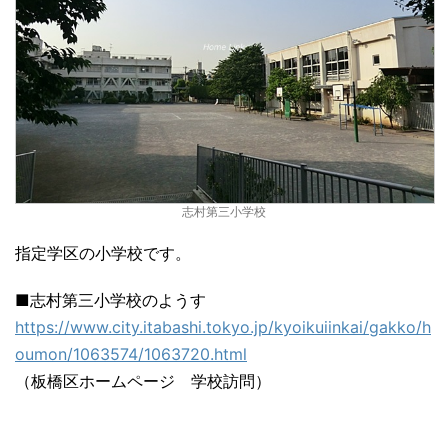
志村第三小学校
指定学区の小学校です。
■志村第三小学校のようす
https://www.city.itabashi.tokyo.jp/kyoikuiinkai/gakko/h
oumon/1063574/1063720.html
（板橋区ホームページ 学校訪問）