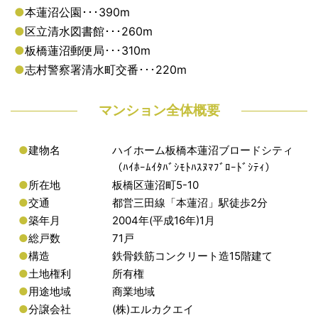
●
本蓮沼公園･･･390m
●
区立清水図書館･･･260m
●
板橋蓮沼郵便局･･･310m
●
志村警察署清水町交番･･･220m
マンション全体概要
●
建物名
ハイホーム板橋本蓮沼ブロードシティ
（ﾊｲﾎｰﾑｲﾀﾊﾞｼﾓﾄﾊｽﾇﾏﾌﾞﾛｰﾄﾞｼﾃｨ）
●
所在地
板橋区蓮沼町5-10
●
交通
都営三田線「本蓮沼」駅徒歩2分
●
築年月
2004年(平成16年)1月
●
総戸数
71戸
●
構造
鉄骨鉄筋コンクリート造15階建て
●
土地権利
所有権
●
用途地域
商業地域
●
分譲会社
(株)エルカクエイ