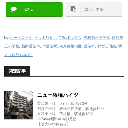
LINE
コピーする
-
オートロック
,
ペット飼育可
,
宅配ボックス
,
志村第一中学校
,
志村第
三小学校
,
新耐震基準
,
本蓮沼駅
,
東京都板橋区
,
蓮沼町
,
都営三田線
,
駅
近（駅5分以内）
関連記事
ニュー板橋ハイツ
東武東上線「大山」駅徒歩3分
都営三田線「板橋区役所前」駅徒歩10分
東武東上線「下板橋」駅徒歩13分
1974年(昭和49年)1月築
【販売中物件あり】