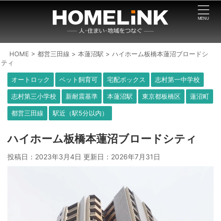
HOME
>
都営三田線
>
本蓮沼駅
>
ハイホーム板橋本蓮沼ブロードシ
ティ
オートロック
ペット飼育可
宅配ボックス
志村第一中学校
志村第三小学校
新耐震基準
本蓮沼駅
東京都板橋区
蓮沼町
都営三田線
駅近（駅5分以内）
ハイホーム板橋本蓮沼ブロードシティ
投稿日：2023年3月4日 更新日：
2026年7月31日