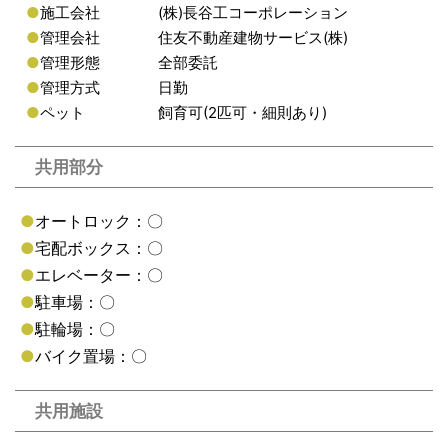
●
施工会社
(株)長谷工コーポレーション
●
管理会社
住友不動産建物サービス(株)
●
管理形態
全部委託
●
管理方式
日勤
●
ペット
飼育可(2匹可・細則あり)
共用部分
●
オートロック：〇
●
宅配ボックス：〇
●
エレベーター：〇
●
駐車場：〇
●
駐輪場：〇
●
バイク置場：〇
共用施設