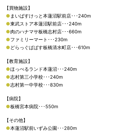
【買物施設】
●
まいばすけっと本蓮沼駅前店･･･240m
●
東武ストア本蓮沼駅前店･･･240m
●
肉のハナマサ板橋志村店･･･660m
●
ファミリーマート･･･230m
●
どらっぐぱぱす板橋清水町店･･･610m
【教育施設】
●
ほっぺるランド本蓮沼･･･240m
●
志村第三小学校･･･240m
●
志村第一中学校･･･830m
【病院】
●
板橋宮本病院･･･550m
【その他】
●
本蓮沼駅前いずみ公園･･･280m