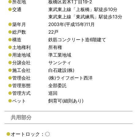
●
所在地
板橋区若木1丁目19-2
●
交通
東武東上線「上板橋」駅徒歩10分
東武東上線「東武練馬」駅徒歩13分
●
築年月
2003年(平成15年)11月
●
総戸数
22戸
●
構造
鉄筋コンクリート造6階建て
●
土地権利
所有権
●
用途地域
準工業地域
●
分譲会社
サンシティ
●
施工会社
白石建設(株)
●
管理会社
(株)ライフポート西洋
●
管理形態
全部委託
●
管理方式
巡回
●
ペット
飼育可(細則あり)
共用部分
●
オートロック：〇