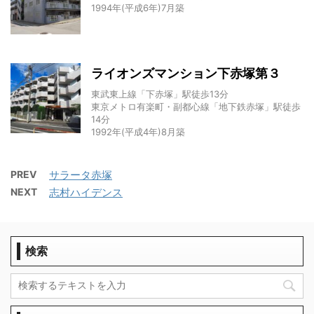
1994年(平成6年)7月築
ライオンズマンション下赤塚第３
東武東上線「下赤塚」駅徒歩13分
東京メトロ有楽町・副都心線「地下鉄赤塚」駅徒歩
14分
1992年(平成4年)8月築
PREV
サラータ赤塚
NEXT
志村ハイデンス
検索