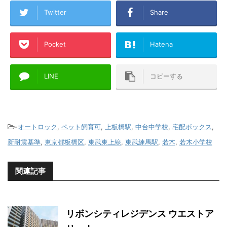
Twitter
Share
Pocket
Hatena
LINE
コピーする
-
オートロック
,
ペット飼育可
,
上板橋駅
,
中台中学校
,
宅配ボックス
,
新耐震基準
,
東京都板橋区
,
東武東上線
,
東武練馬駅
,
若木
,
若木小学校
関連記事
リボンシティレジデンス ウエストア