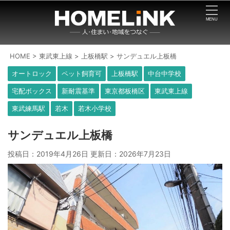
HOME
>
東武東上線
>
上板橋駅
>
サンデュエル上板橋
オートロック
ペット飼育可
上板橋駅
中台中学校
宅配ボックス
新耐震基準
東京都板橋区
東武東上線
東武練馬駅
若木
若木小学校
サンデュエル上板橋
投稿日：2019年4月26日 更新日：
2026年7月23日