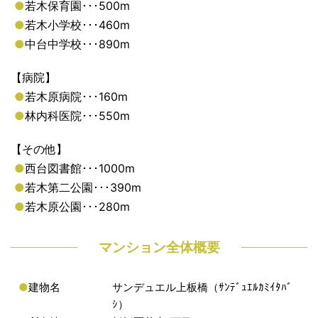
●
若木保育園･･･500m
●
若木小学校･･･460m
●
中台中学校･･･890m
【病院】
●
若木原病院･･･160m
●
林内科医院･･･550m
【その他】
●
西台図書館･･･1000m
●
若木第二公園･･･390m
●
若木原公園･･･280m
マンション全体概要
●
建物名
サンデュエル上板橋（ｻﾝﾃﾞｭｴﾙｶﾐｲﾀﾊﾞ
ｼ）