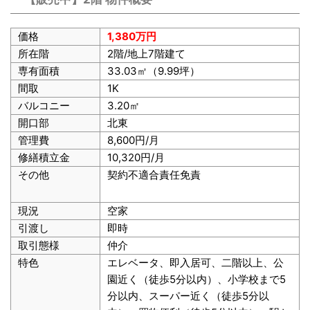
価格
1,380万円
所在階
2階/地上7階建て
専有面積
33.03㎡（9.99坪）
間取
1K
バルコニー
3.20㎡
開口部
北東
管理費
8,600円/月
修繕積立金
10,320円/月
その他
契約不適合責任免責
現況
空家
引渡し
即時
取引態様
仲介
特色
エレベータ、即入居可、二階以上、公
園近く（徒歩5分以内）、小学校まで5
分以内、スーパー近く（徒歩5分以