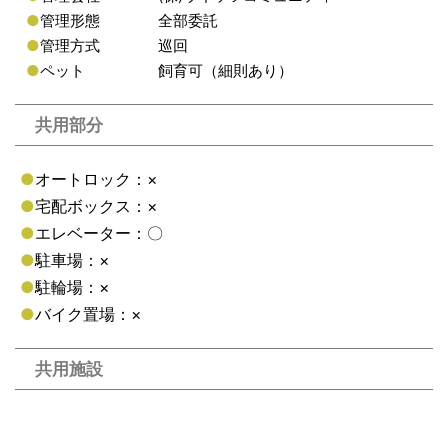
●
管理形態
全部委託
●
管理方式
巡回
●
ペット
飼育可（細則あり）
共用部分
●
オートロック：×
●
宅配ボックス：×
●
エレベーター：〇
●
駐車場：×
●
駐輪場：×
●
バイク置場：×
共用施設