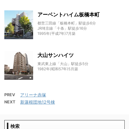
アーベントハイム板橋本町
都営三田線「板橋本町」駅徒歩6分
JR埼京線「十条」駅徒歩16分
1995年(平成7年)7月築
大山サンハイツ
東武東上線「大山」駅徒歩5分
1982年(昭和57年)5月築
PREV
アリーナ赤塚
NEXT
新蓮根団地12号棟
検索