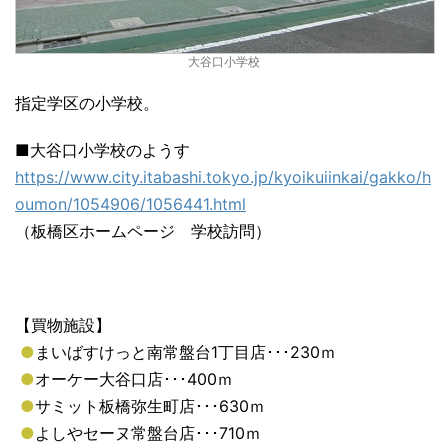
大谷口小学校
指定学区の小学校。
■大谷口小学校のようす
https://www.city.itabashi.tokyo.jp/kyoikuiinkai/gakko/h
oumon/1054906/1056441.html
（板橋区ホームページ 学校訪問）
【買物施設】
●
まいばすけっと南常盤台1丁目店･･･230ｍ
●
オーケー大谷口店･･･400ｍ
●
サミット板橋弥生町店･･･630ｍ
●
よしやセーヌ常盤台店･･･710ｍ