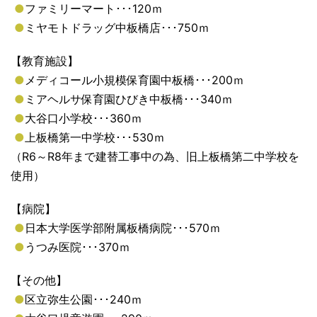
●
ファミリーマート･･･120ｍ
●
ミヤモトドラッグ中板橋店･･･750ｍ
【教育施設】
●
メディコール小規模保育園中板橋･･･200ｍ
●
ミアヘルサ保育園ひびき中板橋･･･340ｍ
●
大谷口小学校･･･360ｍ
●
上板橋第一中学校･･･530ｍ
（R6～R8年まで建替工事中の為、旧上板橋第二中学校を
使用）
【病院】
●
日本大学医学部附属板橋病院･･･570ｍ
●
うつみ医院･･･370ｍ
【その他】
●
区立弥生公園･･･240ｍ