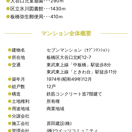
●
大谷口児童遊園･･･290ｍ
●
区立氷川図書館･･･1430ｍ
●
板橋弥生郵便局･･･410ｍ
マンション全体概要
●
建物名
セブンマンション（ｾﾌﾞﾝﾏﾝｼｮﾝ）
●
所在地
板橋区大谷口北町12-7
●
交通
東武東上線「中板橋」駅徒歩8分
東武東上線「ときわ台」駅徒歩11分
●
築年月
1974年(昭和49年)12月
●
総戸数
12戸
●
構造
鉄筋コンクリート造7階建て
●
土地権利
所有権
●
用途地域
商業地域
●
分譲会社
●
施工会社
原田建設(株)
●
管理会社
(株)ウイッツコミュニティ