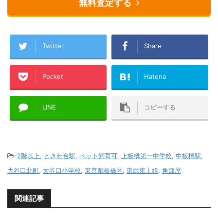
無料査定する
Twitter
Share
Pocket
Hatena
LINE
コピーする
-
2階以上
,
ときわ台駅
,
ペット飼育可
,
上板橋第一中学校
,
中板橋駅
,
大谷口北町
,
大谷口小学校
,
東京都板橋区
,
東武東上線
,
角部屋
関連記事