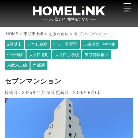
HOME
>
東武東上線
>
ときわ台駅
>
セブンマンション
2階以上
ときわ台駅
ペット飼育可
上板橋第一中学校
中板橋駅
大谷口北町
大谷口小学校
東京都板橋区
東武東上線
角部屋
セブンマンション
投稿日：2025年11月22日 更新日：
2026年8月6日