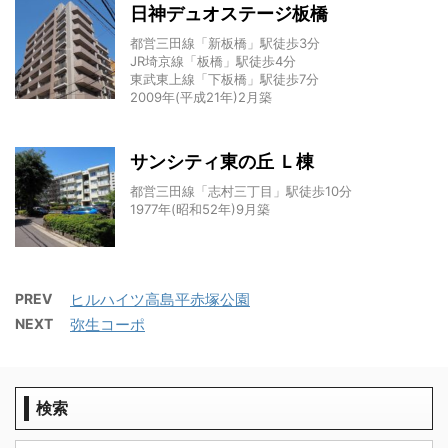
日神デュオステージ板橋
都営三田線「新板橋」駅徒歩3分
JR埼京線「板橋」駅徒歩4分
東武東上線「下板橋」駅徒歩7分
2009年(平成21年)2月築
サンシティ東の丘 Ｌ棟
都営三田線「志村三丁目」駅徒歩10分
1977年(昭和52年)9月築
PREV
ヒルハイツ高島平赤塚公園
NEXT
弥生コーポ
検索