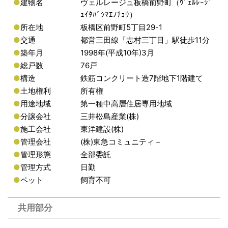
●
建物名
ヴェルレージュ板橋前野町（ｳﾞｪﾙﾚｰｼﾞ
ｭｲﾀﾊﾞｼﾏｴﾉﾁｮｳ）
●
所在地
板橋区前野町5丁目29-1
●
交通
都営三田線「志村三丁目」駅徒歩11分
●
築年月
1998年(平成10年)3月
●
総戸数
76戸
●
構造
鉄筋コンクリート造7階地下1階建て
●
土地権利
所有権
●
用途地域
第一種中高層住居専用地域
●
分譲会社
三井松島産業(株)
●
施工会社
東洋建設(株)
●
管理会社
(株)東急コミュニティ－
●
管理形態
全部委託
●
管理方式
日勤
●
ペット
飼育不可
共用部分