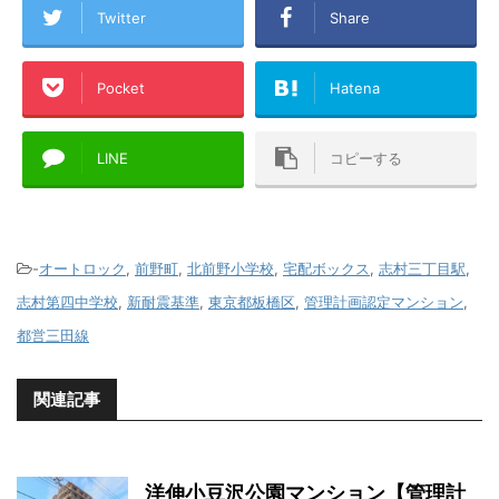
Twitter
Share
Pocket
Hatena
LINE
コピーする
-
オートロック
,
前野町
,
北前野小学校
,
宅配ボックス
,
志村三丁目駅
,
志村第四中学校
,
新耐震基準
,
東京都板橋区
,
管理計画認定マンション
,
都営三田線
関連記事
洋伸小豆沢公園マンション【管理計