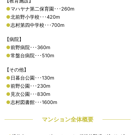
【教育施設】
●
マハヤナ第二保育園･･･260m
●
北前野小学校･･･420m
●
志村第四中学校･･･700m
【病院】
●
前野病院･･･360m
●
常盤台病院･･･510m
【その他】
●
日暮台公園･･･130m
●
前野公園･･･230m
●
見次公園･･･830m
●
志村図書館･･･1600m
マンション全体概要