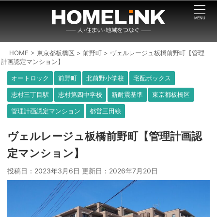
HOME
>
東京都板橋区
>
前野町
>
ヴェルレージュ板橋前野町【管理
計画認定マンション】
オートロック
前野町
北前野小学校
宅配ボックス
志村三丁目駅
志村第四中学校
新耐震基準
東京都板橋区
管理計画認定マンション
都営三田線
ヴェルレージュ板橋前野町【管理計画認
定マンション】
投稿日：2023年3月6日 更新日：
2026年7月20日