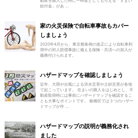
動産を購入した時に一時金としてもらえる「すまい
給付金」があ ...
家の火災保険で自転車事故もカバー
しましょう
2020年4月から、東京都条例の改正により自転車利
用中の対人賠償事故に備える保険・共済への加入が
義務付けられます。
ハザードマップを確認しましょう
近年、大雨や台風による洪水災害や土砂災害が各地
で起こっています。 住まいの購入をはじめとし、不
動産取得時には事前にハザードマップを確認するこ
とも大事なポイントです。 板橋区では３つのハザー
ドマップが作 ...
ハザードマップの説明が義務化され
ました