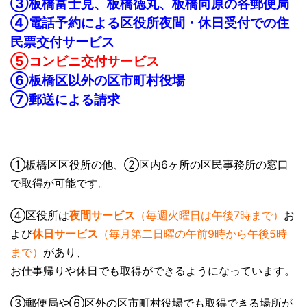
③板橋富士見、板橋徳丸、板橋向原の各郵便局
④電話予約による区役所夜間・休日受付での住
民票交付サービス
⑤コンビニ交付サービス
⑥板橋区以外の区市町村役場
⑦郵送による請求
①板橋区区役所の他、②区内6ヶ所の区民事務所の窓口
で取得が可能です。
④区役所は
夜間サービス
（毎週火曜日は午後7時まで）
お
よび
休日サービス
（毎月第二日曜の午前9時から午後5時
まで）
があり、
お仕事帰りや休日でも取得ができるようになっています。
③郵便局や⑥区外の区市町村役場でも取得できる場所が