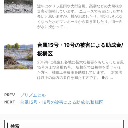
近年はゲリラ豪雨や大型台風、高潮などの大規模水
災害が頻発しています。 ニュースでも目にした方も
多いと思いますが、川が氾濫したり、排水しきれな
くなった水がマンホールから吹き出したり、街一面
が水に浸かって ...
台風15号・19号の被害による助成金/
板橋区
2019年に発生し各地に甚大な被害をもたらした台風
15号および台風19号。 板橋区では被害を受けられ
た方へ、補修工事費用を助成しています。 対象者
は以下の両方の要件を満たす方です。 ●台 ...
PREV
プリズムヒル
NEXT
台風15号・19号の被害による助成金/板橋区
検索