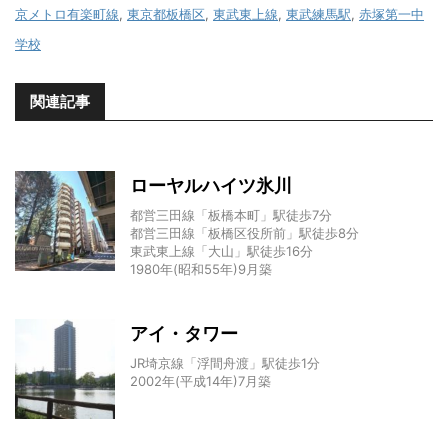
京メトロ有楽町線
,
東京都板橋区
,
東武東上線
,
東武練馬駅
,
赤塚第一中
学校
関連記事
ローヤルハイツ氷川
都営三田線「板橋本町」駅徒歩7分
都営三田線「板橋区役所前」駅徒歩8分
東武東上線「大山」駅徒歩16分
1980年(昭和55年)9月築
アイ・タワー
JR埼京線「浮間舟渡」駅徒歩1分
2002年(平成14年)7月築