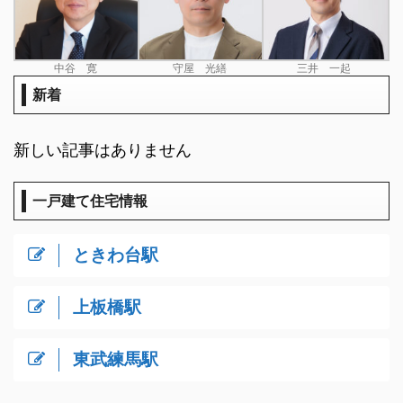
中谷 寛
守屋 光繕
三井 一起
新着
新しい記事はありません
一戸建て住宅情報
ときわ台駅
上板橋駅
東武練馬駅