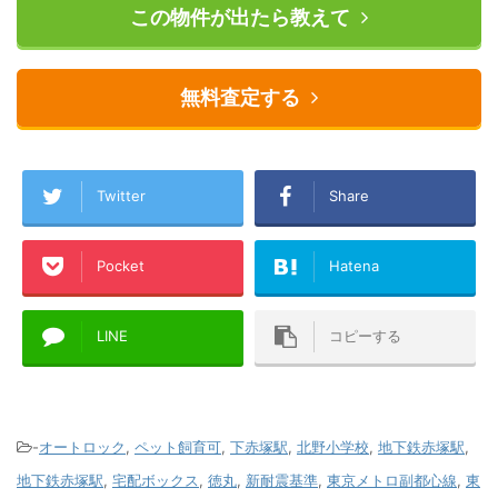
この物件が出たら教えて
無料査定する
Twitter
Share
Pocket
Hatena
LINE
コピーする
-
オートロック
,
ペット飼育可
,
下赤塚駅
,
北野小学校
,
地下鉄赤塚駅
,
地下鉄赤塚駅
,
宅配ボックス
,
徳丸
,
新耐震基準
,
東京メトロ副都心線
,
東