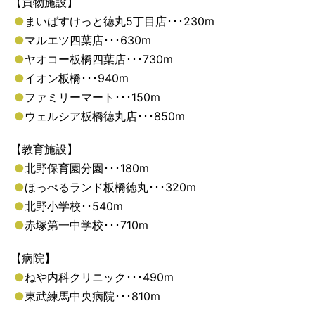
【買物施設】
●
まいばすけっと徳丸5丁目店･･･230m
●
マルエツ四葉店･･･630m
●
ヤオコー板橋四葉店･･･730m
●
イオン板橋･･･940m
●
ファミリーマート･･･150m
●
ウェルシア板橋徳丸店･･･850m
【教育施設】
●
北野保育園分園･･･180m
●
ほっぺるランド板橋徳丸･･･320m
●
北野小学校･･540m
●
赤塚第一中学校･･･710m
【病院】
●
ねや内科クリニック･･･490m
●
東武練馬中央病院･･･810m