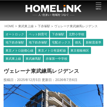
HOME
>
東武東上線
>
下赤塚駅
>
ヴェレーナ東武練馬レジデンス
オートロック
ペット飼育可
下赤塚駅
北野小学校
地下鉄赤塚駅
地下鉄赤塚駅
宅配ボックス
徳丸
新耐震基準
東京メトロ副都心線
東京メトロ有楽町線
東京都板橋区
東武東上線
東武練馬駅
赤塚第一中学校
ヴェレーナ東武練馬レジデンス
投稿日：2025年12月5日 更新日：
2026年7月6日