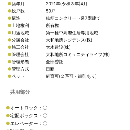
●
築年月
2021年(令和３年)4月
●
総戸数
59戸
●
構造
鉄筋コンクリート造7階建て
●
土地権利
所有権
●
用途地域
第一種中高層住居専用地域
●
分譲会社
大和地所レジデンス(株)
●
施工会社
大木建設(株)
●
管理会社
大和地所コミュニティライフ(株)
●
管理形態
全部委託
●
管理方式
日勤
●
ペット
飼育可(２匹可・細則あり)
共用部分
●
オートロック：〇
●
宅配ボックス：〇
●
エレベーター：〇