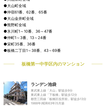
●大山町全域
●仲宿61番、62番、65番
●大山金井町全域
●熊野町全域
●氷川町1～10番、36～47番
●仲町1～3番、13～24番
●栄町35番、36番
●板橋二丁目1～38番、43～69番
板橋第一中学区内のマンション
ランデン池袋
東武東上線「大山」駅徒歩9分
東武東上線「下板橋」駅徒歩12分
都営三田線「板橋区役所前」駅徒歩13分
1988年(昭和63年)5月築