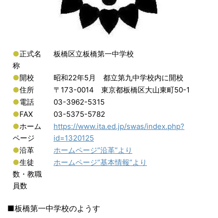
●
正式名
板橋区立板橋第一中学校
称
●
開校
昭和22年5月 都立第九中学校内に開校
●
住所
〒173-0014 東京都板橋区大山東町50-1
●
電話
03-3962-5315
●
FAX
03-5375-5782
●
ホーム
https://www.ita.ed.jp/swas/index.php?
ページ
id=1320125
●
沿革
ホームページ”沿革”より
●
生徒
ホームページ”基本情報”より
数・教職
員数
■板橋第一中学校のようす