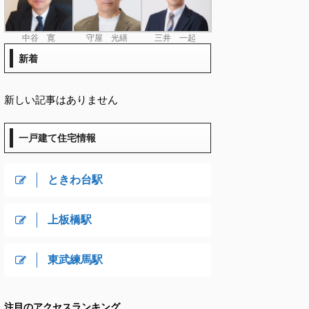
中谷 寛
守屋 光繕
三井 一起
新着
新しい記事はありません
一戸建て住宅情報
ときわ台駅
上板橋駅
東武練馬駅
注目のアクセスランキング