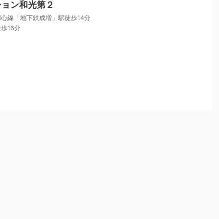
ション和光第２
心線「地下鉄成増」駅徒歩14分
歩16分